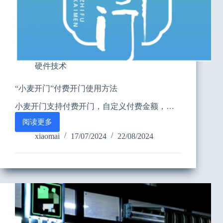
硬件技术
“小麦开门”付费开门使用方法
小麦开门支持付费开门，自定义付费金额，…
阅读更多
“小
麦
xiaomai
17/07/2024
22/08/2024
开
门”
付
费
开
门
使
用