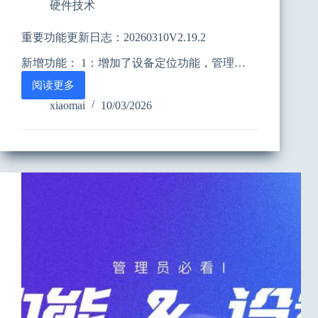
硬件技术
重要功能更新日志：20260310V2.19.2
新增功能： 1：增加了设备定位功能，管理…
阅读更多
重
要
xiaomai
10/03/2026
功
能
更
新
日
志：
20260310V2.19.2