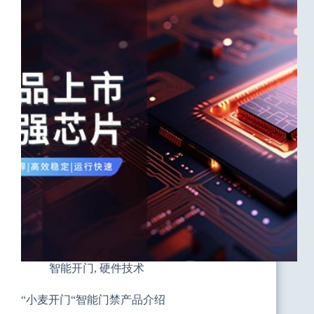
禁
后
台
注
册
+安
装
方
法
智能开门
,
硬件技术
“小麦开门“智能门禁产品介绍