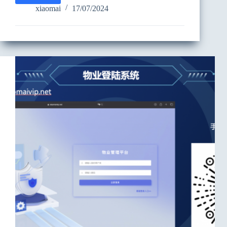
麦
xiaomai
17/07/2024
开
门”
驿
站
门
禁/
无
人
商
店
使
用
方
法