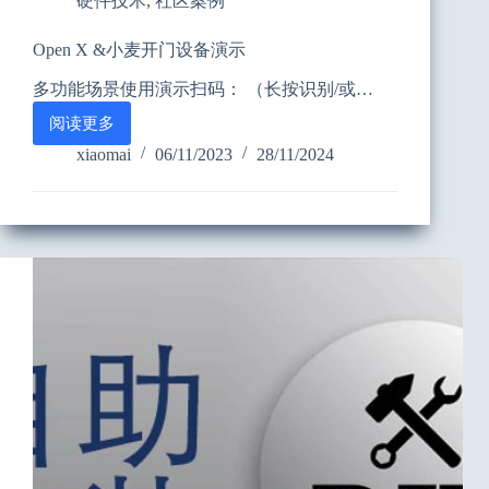
硬件技术
,
社区案例
Open X &小麦开门设备演示
多功能场景使用演示扫码： （长按识别/或…
阅读更多
Open
X
xiaomai
06/11/2023
28/11/2024
&
小
麦
开
门
设
备
演
示