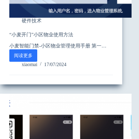
硬件技术
“小麦开门”小区物业使用方法
小麦智能门禁-小区物业管理使用手册 第一…
阅读更多
“小
麦
xiaomai
17/07/2024
开
门”
小
区
物
业
使
用
方
法