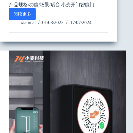
产品规格/功能/场景/后台 小麦开门智能门…
阅读更多
“小
麦
xiaomai
01/08/2023
17/07/2024
开
门
“智
能
门
禁
产
品
介
绍