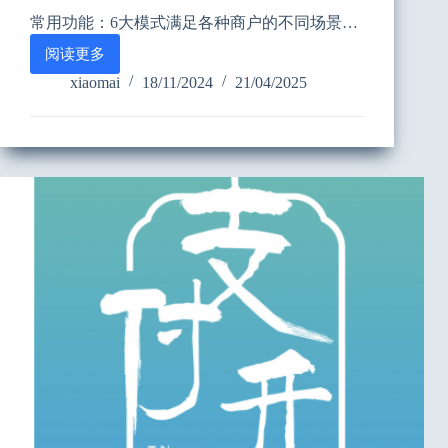
常用功能：6大模式满足各种商户的不同场景…
阅读更多
Open-
X
xiaomai
18/11/2024
21/04/2025
系
列
注
册
安
装
使
用
功
能
手
册