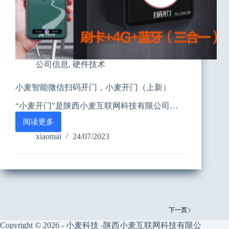
公司信息
,
硬件技术
小麦智能微信扫码开门，小麦开门（上新）
“小麦开门”是陕西小麦互联网科技有限公司…
阅读更多
小
麦
xiaomai
24/07/2023
智
能
微
信
扫
码
开
下一页
门，
Copyright © 2026 - 小麦科技 -陕西小麦互联网科技有限公
小