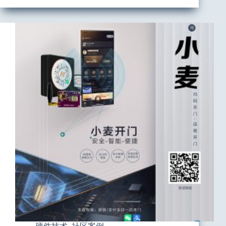
（远
程
开
门）
使
用
指
南
V5.0