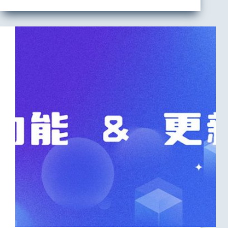
控
制
器
设
置
方
法